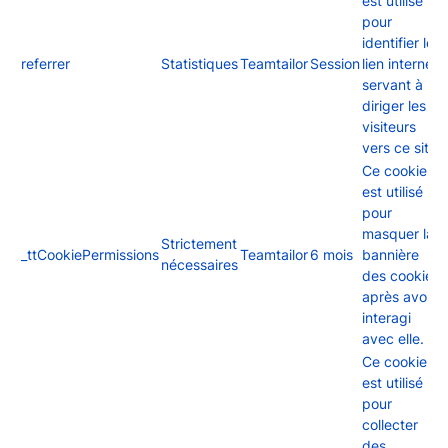
est utilisé
pour
identifier le
referrer
Statistiques
Teamtailor
Session
lien internet
servant à
diriger les
visiteurs
vers ce site.
Ce cookie
est utilisé
pour
masquer la
Strictement
_ttCookiePermissions
Teamtailor
6 mois
bannière
nécessaires
des cookies
après avoir
interagi
avec elle.
Ce cookie
est utilisé
pour
collecter
des